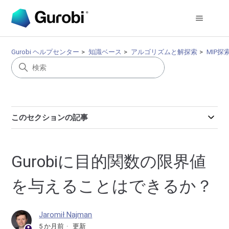
Gurobi ヘルプセンター
知識ベース
アルゴリズムと解探索
MIP探
このセクションの記事
Gurobiに目的関数の限界値
を与えることはできるか？
Jaromił Najman
5 か月前
更新