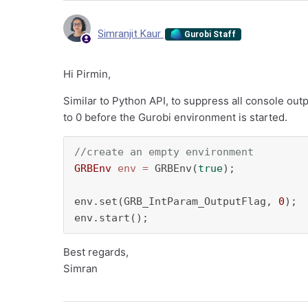
Simranjit Kaur
Gurobi Staff
Hi Pirmin,
Similar to Python API, to suppress all console ou
to 0 before the Gurobi environment is started.
//create an empty environment
GRBEnv
env
=
 GRBEnv(
true
);

env.set(GRB_IntParam_OutputFlag, 
0
);

env.start();
Best regards,
Simran