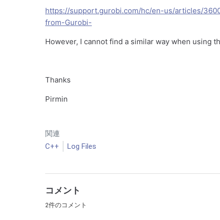
https://support.gurobi.com/hc/en-us/articles/3
from-Gurobi-
However, I cannot find a similar way when using th
Thanks
Pirmin
関連
C++
Log Files
コメント
2件のコメント