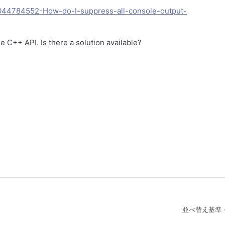
60044784552-How-do-I-suppress-all-console-output-
e C++ API. Is there a solution available?
並べ替え基準