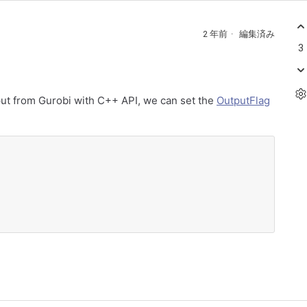
2 年前
編集済み
3
tput from Gurobi with C++ API, we can set the
OutputFlag