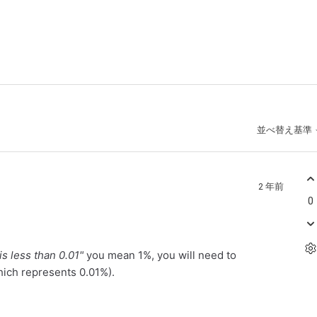
並べ替え基準
2 年前
0
is less than 0.01"
you mean 1%, you will need to
hich represents 0.01%).