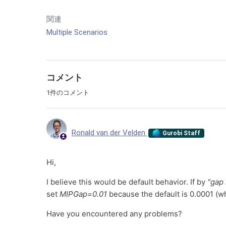
関連
Multiple Scenarios
コメント
1件のコメント
Ronald van der Velden
Gurobi Staff
Hi,
I believe this would be default behavior. If by
"gap 
set
MIPGap=0.01
because the default is 0.0001 (w
Have you encountered any problems?