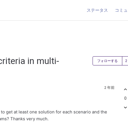
ステータス
コミュ
iteria in multi-
フォローする
2 年前
0
t to get at least one solution for each scenario and the
arams? Thanks very much.