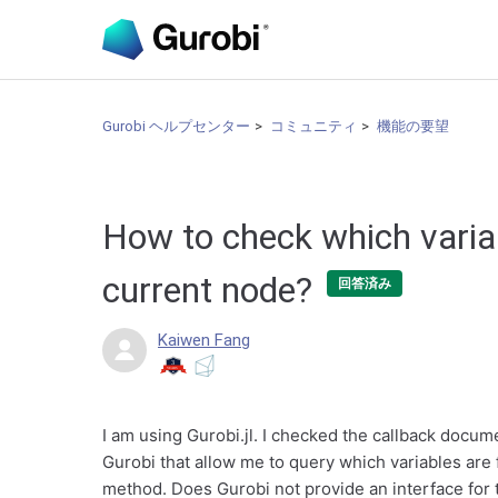
Gurobi ヘルプセンター
コミュニティ
機能の要望
How to check which variab
current node?
回答済み
Kaiwen Fang
I am using Gurobi.jl. I checked the callback docume
Gurobi that allow me to query which variables are 
method. Does Gurobi not provide an interface for 