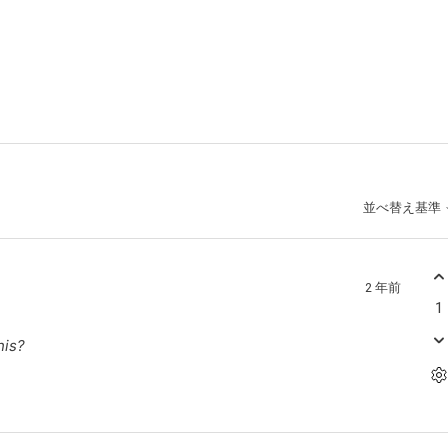
並べ替え基準
2 年前
1
his?