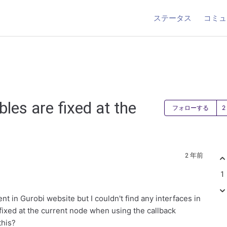
ステータス
コミュ
les are fixed at the
フォローする
2 年前
1
nt in Gurobi website but I couldn't find any interfaces in
fixed at the current node when using the callback
this?