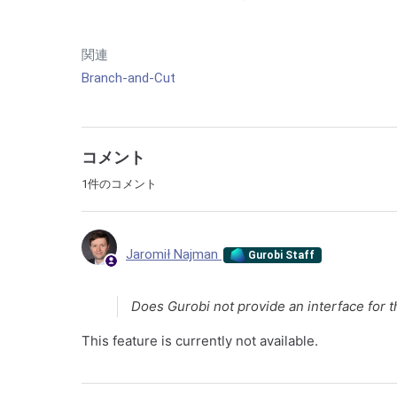
関連
Branch-and-Cut
コメント
1件のコメント
Jaromił Najman
Gurobi Staff
Does Gurobi not provide an interface for t
This feature is currently not available.