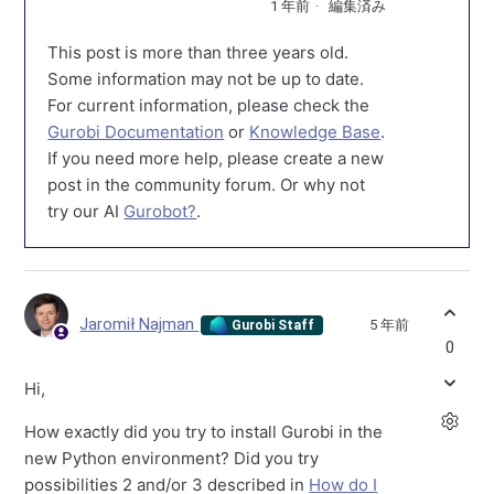
1 年前
編集済み
This post is more than three years old.
Some information may not be up to date.
For current information, please check the
Gurobi Documentation
or
Knowledge Base
.
If you need more help, please create a new
post in the community forum. Or why not
try our AI
Gurobot?
.
Jaromił Najman
5 年前
Gurobi Staff
0
Hi,
How exactly did you try to install Gurobi in the
new Python environment? Did you try
possibilities 2 and/or 3 described in
How do I