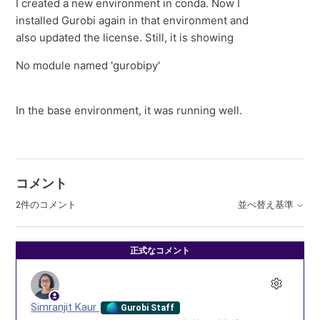
I created a new environment in conda. Now I
installed Gurobi again in that environment and
also updated the license. Still, it is showing
No module named 'gurobipy'
In the base environment, it was running well.
コメント
2件のコメント
並べ替え基準
正式なコメント
Simranjit Kaur
Gurobi Staff