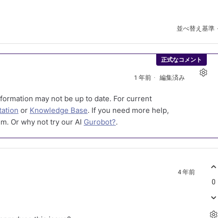
並べ替え基準
正式なコメント
1 年前
編集済み
formation may not be up to date. For current
ation
or
Knowledge Base
. If you need more help,
m. Or why not try our AI
Gurobot?
.
4 年前
0