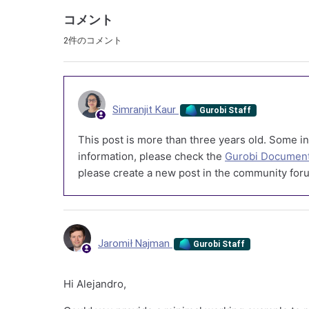
コメント
2件のコメント
Simranjit Kaur
Gurobi Staff
This post is more than three years old. Some in
information, please check the
Gurobi Document
please create a new post in the community foru
Jaromił Najman
Gurobi Staff
Hi Alejandro,