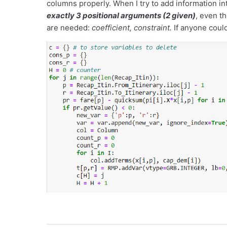
columns properly. When I try to add information int
exactly 3 positional arguments (2 given)
, even t
are needed:
coefficient, constraint.
If anyone could