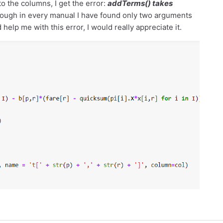
o the columns, I get the error:
addTerms() takes
hough in every manual I have found only two arguments
 help me with this error, I would really appreciate it.