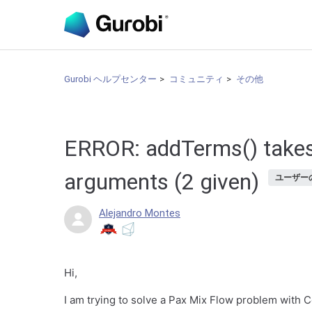
Gurobi ヘルプセンター
コミュニティ
その他
ERROR: addTerms() takes 
arguments (2 given)
ユーザー
Alejandro Montes
Hi,
I am trying to solve a Pax Mix Flow problem with C