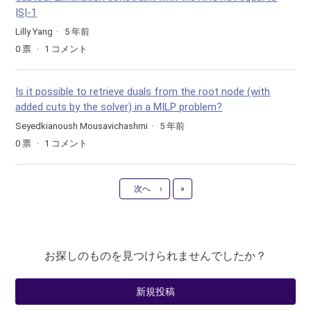
|S|-1
Lilly Yang
5 年前
0
票
1
コメント
Is it possible to retrieve duals from the root node (with
added cuts by the solver) in a MILP problem?
Seyedkianoush Mousavichashmi
5 年前
0
票
1
コメント
最新
次へ
›
»
お探しのものを見つけられませんでしたか？
新規投稿