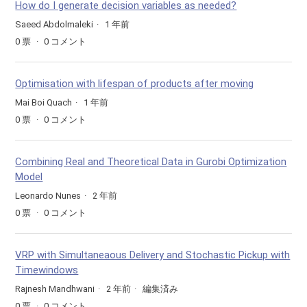
How do I generate decision variables as needed?
Saeed Abdolmaleki
1 年前
0
票
0
コメント
Optimisation with lifespan of products after moving
Mai Boi Quach
1 年前
0
票
0
コメント
Combining Real and Theoretical Data in Gurobi Optimization
Model
Leonardo Nunes
2 年前
0
票
0
コメント
VRP with Simultaneaous Delivery and Stochastic Pickup with
Timewindows
Rajnesh Mandhwani
2 年前
編集済み
0
票
0
コメント