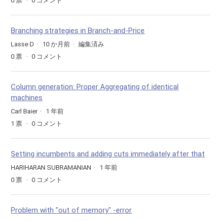
0
票
0
コメント
Branching strategies in Branch-and-Price
Lasse D
10 か月前
編集済み
0
票
0
コメント
Column generation: Proper Aggregating of identical
machines
Carl Baier
1 年前
1
票
0
コメント
Setting incumbents and adding cuts immediately after that
HARIHARAN SUBRAMANIAN
1 年前
0
票
0
コメント
Problem with "out of memory" -error