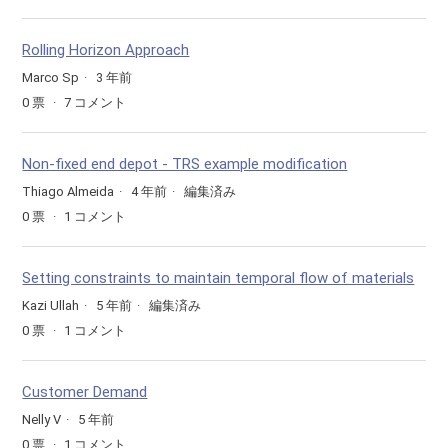
Rolling Horizon Approach
Marco Sp
3 年前
0
票
7
コメント
Non-fixed end depot - TRS example modification
Thiago Almeida
4 年前
編集済み
0
票
1
コメント
Setting constraints to maintain temporal flow of materials
Kazi Ullah
5 年前
編集済み
0
票
1
コメント
Customer Demand
Nelly V
5 年前
0
票
1
コメント