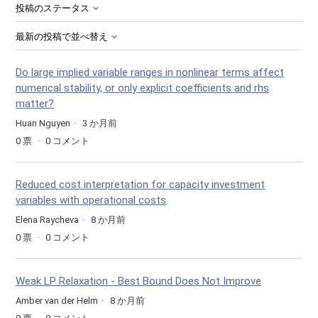
投稿のステータス
最新の投稿で並べ替え
Do large implied variable ranges in nonlinear terms affect
numerical stability, or only explicit coefficients and rhs
matter?
Huan Nguyen
3 か月前
0
票
0
コメント
Reduced cost interpretation for capacity investment
variables with operational costs
Elena Raycheva
8 か月前
0
票
0
コメント
Weak LP Relaxation - Best Bound Does Not Improve
Amber van der Helm
8 か月前