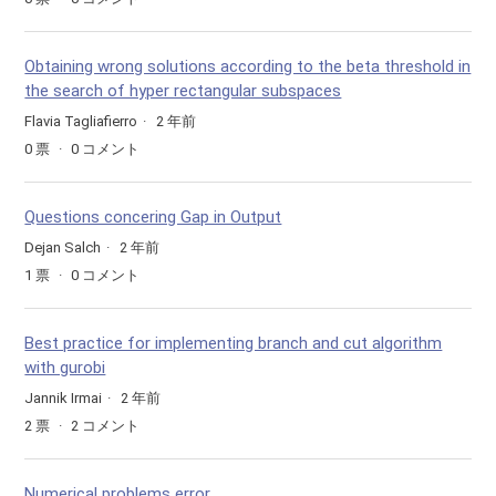
Obtaining wrong solutions according to the beta threshold in
the search of hyper rectangular subspaces
Flavia Tagliafierro
2 年前
0
票
0
コメント
Questions concering Gap in Output
Dejan Salch
2 年前
1
票
0
コメント
Best practice for implementing branch and cut algorithm
with gurobi
Jannik Irmai
2 年前
2
票
2
コメント
Numerical problems error