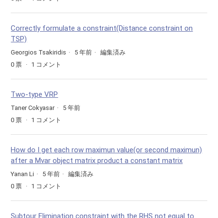
Correctly formulate a constraint(Distance constraint on
TSP)
Georgios Tsakiridis
5 年前
編集済み
0
票
1
コメント
Two-type VRP
Taner Cokyasar
5 年前
0
票
1
コメント
How do I get each row maximun value(or second maximun)
after a Mvar object matrix product a constant matrix
Yanan Li
5 年前
編集済み
0
票
1
コメント
Subtour Elimination constraint with the RHS not equal to