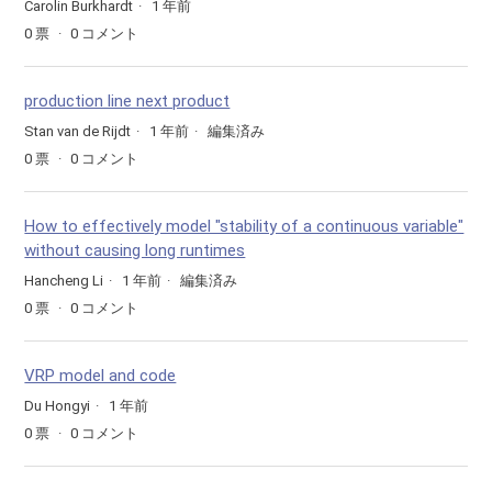
Carolin Burkhardt
1 年前
0
票
0
コメント
production line next product
Stan van de Rijdt
1 年前
編集済み
0
票
0
コメント
How to effectively model "stability of a continuous variable"
without causing long runtimes
Hancheng Li
1 年前
編集済み
0
票
0
コメント
VRP model and code
Du Hongyi
1 年前
0
票
0
コメント