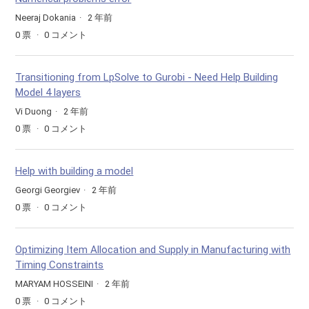
Neeraj Dokania
2 年前
0
票
0
コメント
Transitioning from LpSolve to Gurobi - Need Help Building
Model 4 layers
Vi Duong
2 年前
0
票
0
コメント
Help with building a model
Georgi Georgiev
2 年前
0
票
0
コメント
Optimizing Item Allocation and Supply in Manufacturing with
Timing Constraints
MARYAM HOSSEINI
2 年前
0
票
0
コメント