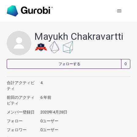
Mayukh Chakravartti
0
フォローする
合計アクティビ
4
ティ
前回のアクティ
6 年前
ビティ
メンバー登録日
2020年4月28日
フォロー
0ユーザー
フォロワー
0ユーザー