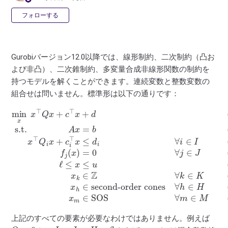
0人がフォロー中
フォローする
Gurobiバージョン12.0以降では、線形制約、二次制約（凸お
よび非凸）、二次錐制約、多変量合成非線形関数の制約を
持つモデルを解くことができます。連続変数と整数変数の
組合せは問いません。標準形は以下の通りです：
(Cone constraints)
(Integrality constraints)
min
(Linear constraints)
x
(Bound constraints)
x
(Quadratic constraints)
⊤
Q
x
(Nonlinear constraints)
x
x
+
m
h
c
∈
∈
x
⊤
⊤
second-order cones
SOS
x
(Special-ordered set constraints)
Q
+
x
f
d
i
x
k
j
(
(Objective)
∀
+
∈
x
m
c
)
Z
=
i
ℓ
⊤
0
∈
∀
≤
∀
x
k
x
M
j
≤
∈
≤
∈
u
d
K
J
i
∀
s.t.
i
∈
I
A
x
∀
=
h
b
∈
H
上記のすべての要素が必要なわけではありません。例えば
Q
=
0
I
=
J
=
H
=
∅