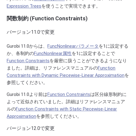
Expression Trees
を使うことで実現できます。
関数制約 (Function Constraints)
バージョン11.0で変更
Gurobi 11.0からは、
FuncNonlinearパラメータ
を1に設定する
か、各制約の
FuncNonlinear属性
を1に設定することで
Function Constraints
を厳密に扱うことができるようになり
ました。詳細は、リファレンスマニュアルの
Function
Constraints with Dynamic Piecewise-Linear Approximation
を
参照してください。
Gurobi 11.0より前は
Function Constraints
は区分線形制約に
よって近似されていました。詳細はリファレンスマニュア
ルの
Function Constraints with Static Piecewise-Linear
Approximation
を参照してください。
バージョン12.0で変更