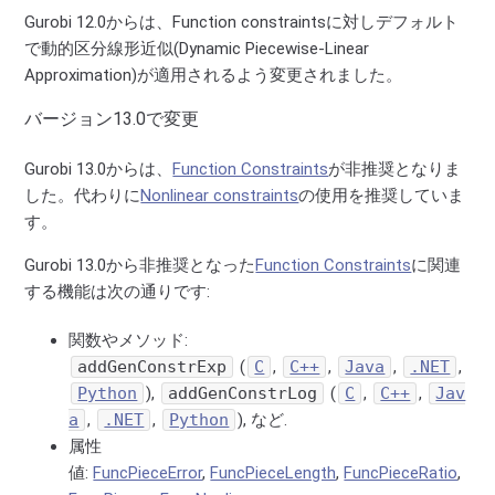
Gurobi 12.0からは、Function constraintsに対しデフォルト
で動的区分線形近似(Dynamic Piecewise-Linear
Approximation)が適用されるよう変更されました。
バージョン13.0で変更
Gurobi 13.0からは、
Function Constraints
が非推奨となりま
した。代わりに
Nonlinear constraints
の使用を推奨していま
す。
Gurobi 13.0から非推奨となった
Function Constraints
に関連
する機能は次の通りです:
関数やメソッド:
addGenConstrExp
(
C
,
C++
,
Java
,
.NET
,
Python
),
addGenConstrLog
(
C
,
C++
,
Jav
a
,
.NET
,
Python
), など.
属性
値:
FuncPieceError
,
FuncPieceLength
,
FuncPieceRatio
,