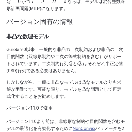
かつ
ならば、モデルは混合整数線
形計画問題(MILP)になります。
バージョン固有の情報
非凸な数理モデル
Gurobi 9.0以来、一般的な非凸の二次制約および非凸の二次
目的関数（双線形制約や二次の等式制約を含む）がサポー
Q
Q
i
トされています。二次制約行列
と
はそれぞれ半正定値
(PSD)行列である必要はありません。
しかしながら、一般に非凸なモデルは凸なモデルよりも求
解が困難です。可能な限り、モデルを凸な問題として再定
式化することをお勧めします。
バージョン11.0で変更
バージョン11.0より前は、非線形な制約や目的関数を含むモ
デルの最適化を有効化するために
NonConvex
パラメータを2