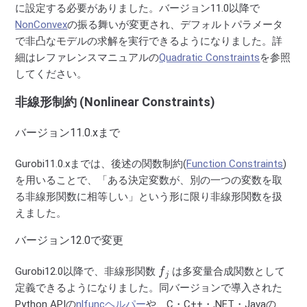
に設定する必要がありました。バージョン11.0以降で
NonConvex
の振る舞いが変更され、デフォルトパラメータ
で非凸なモデルの求解を実行できるようになりました。詳
細はレファレンスマニュアルの
Quadratic Constraints
を参照
してください。
非線形制約 (Nonlinear Constraints)
バージョン11.0.xまで
Gurobi11.0.xまでは、後述の関数制約(
Function Constraints
)
を用いることで、「ある決定変数が、別の一つの変数を取
る非線形関数に相等しい」という形に限り非線形関数を扱
えました。
バージョン12.0で変更
f
j
Gurobi12.0以降で、非線形関数
は多変量合成関数として
定義できるようになりました。同バージョンで導入された
Python APIの
nlfuncヘルパー
や、C・C++・,NET・Javaの