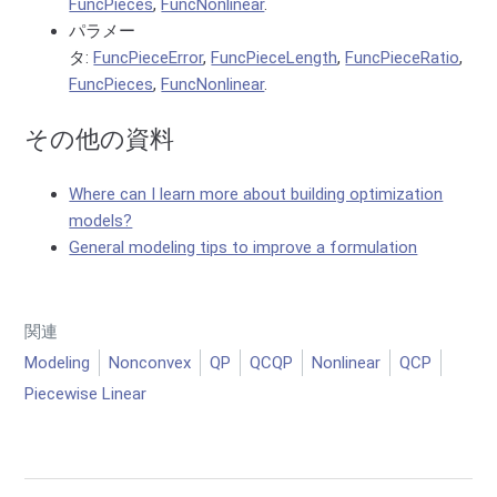
FuncPieces
,
FuncNonlinear
.
パラメー
タ:
FuncPieceError
,
FuncPieceLength
,
FuncPieceRatio
,
FuncPieces
,
FuncNonlinear
.
その他の資料
Where can I learn more about building optimization
models?
General modeling tips to improve a formulation
関連
Modeling
Nonconvex
QP
QCQP
Nonlinear
QCP
Piecewise Linear