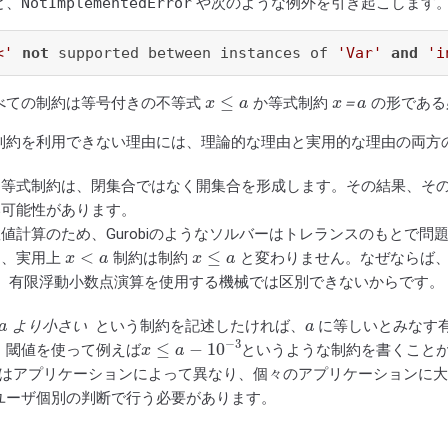
と、
NotImplementedError
や次のような例外を引き起こします
<'
not
 supported between instances of 
'Var'
and
'i
x
≤
a
x
a
＝
べての制約は等号付きの不等式
か等式制約
の形である
＝
制約を利用できない理由には、理論的な理由と実用的な理由の両方
不等式制約は、閉集合ではなく開集合を形成します。その結果、そ
い可能性があります。
値計算のため、Gurobiのようなソルバーはトレランスのもとで問
x
<
a
x
≤
a
は、実用上
制約は制約
と変わりません。なぜならば
は、有限浮動小数点演算を使用する機械では区別できないからです。
a
a
より小さい
という制約を記述したければ、
に等しいとみなす
x
≤
a
−
10
−
3
。閾値を使って例えば
というような制約を書くこと
)はアプリケーションによって異なり、個々のアプリケーションに
ユーザ個別の判断で行う必要があります。