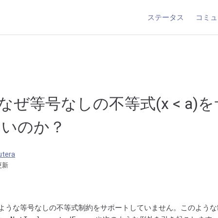
ステータス
コミュ
iはなぜ等号なしの不等式(x < a
ないのか？
utera
更新
ような等号なしの不等式制約をサポートしていません。このような