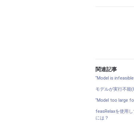
関連記事
"Model is infe
モデルが実行不能(In
"Model too large
feasRelax
には？