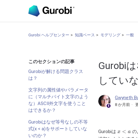
Gurobi ヘルプセンター
知識ベース
モデリング
一般
このセクションの記事
Gurob
Gurobiが解ける問題クラス
してい
は？
文字列の属性値やパラメータ
に（マルチバイト文字のよう
Gwyneth B
な）ASCII外文字を使うこと
8 か月前
はできるか？
Gurobiはなぜ等号なしの不等
x
<
a
式(x < a)をサポートしていな
Gurobiは
の
いのか？