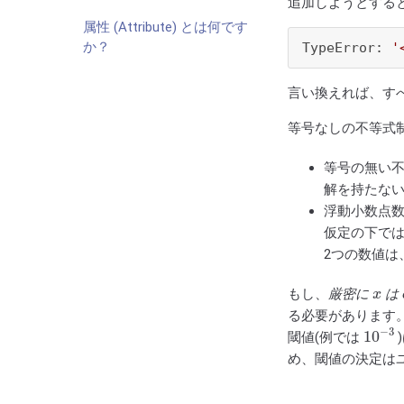
追加しようとする
属性 (Attribute) とは何です
か？
TypeError: 
'
言い換えれば、す
等号なしの不等式
等号の無い
解を持たな
浮動小数点数
仮定の下で
2つの数値
x
もし、
厳密に
は
る必要があります
10
−
3
閾値(例では
め、閾値の決定は