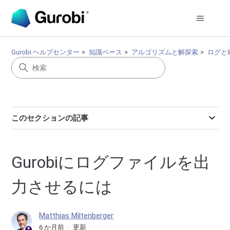
Gurobi ヘルプセンター
知識ベース
アルゴリズムと解探索
ログと
このセクションの記事
Gurobiにログファイルを出
力させるには
Matthias Miltenberger
6 か月前
更新