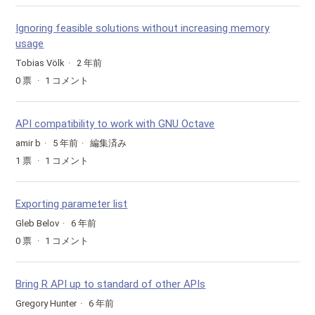
Ignoring feasible solutions without increasing memory
usage
Tobias Völk
2 年前
0
票
1
コメント
API compatibility to work with GNU Octave
amir b
5 年前
編集済み
1
票
1
コメント
Exporting parameter list
Gleb Belov
6 年前
0
票
1
コメント
Bring R API up to standard of other APIs
Gregory Hunter
6 年前