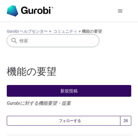
Gurobi ヘルプセンター
コミュニティ
機能の要望
機能の要望
新規投稿
Gurobiに対する機能要望・提案
2
フォローする