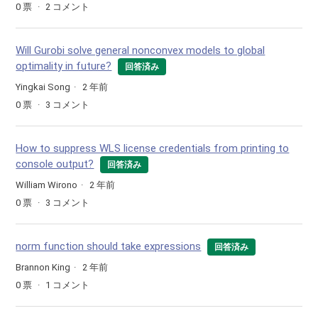
0
票
2
コメント
Will Gurobi solve general nonconvex models to global
optimality in future?
回答済み
Yingkai Song
2 年前
0
票
3
コメント
How to suppress WLS license credentials from printing to
console output?
回答済み
William Wirono
2 年前
0
票
3
コメント
norm function should take expressions
回答済み
Brannon King
2 年前
0
票
1
コメント