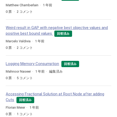
Matthew Chamberlain
1 年前
0
票
2
コメント
Weird result in GAP with negative best objective values and
positive best bound values
回答済み
Marcelo Valdivia
1 年前
0
票
2
コメント
Logging Memory Consumption
回答済み
Mahnoor Naseer
1 年前
編集済み
0
票
5
コメント
Accessing Fractional Solution at Root Node after adding
Cuts
回答済み
Florian Meier
1 年前
0
票
1
コメント