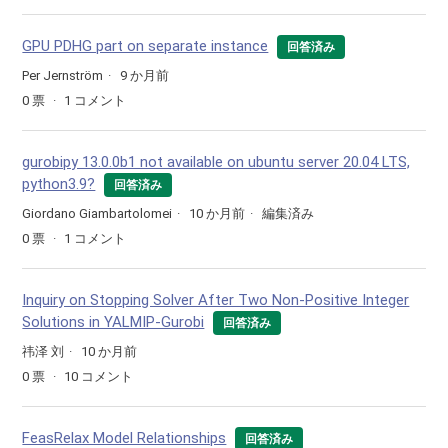
GPU PDHG part on separate instance
回答済み
Per Jernström
9 か月前
0
票
1
コメント
gurobipy 13.0.0b1 not available on ubuntu server 20.04 LTS,
python3.9?
回答済み
Giordano Giambartolomei
10 か月前
編集済み
0
票
1
コメント
Inquiry on Stopping Solver After Two Non-Positive Integer
Solutions in YALMIP-Gurobi
回答済み
祎泽 刘
10 か月前
0
票
10
コメント
FeasRelax Model Relationships
回答済み