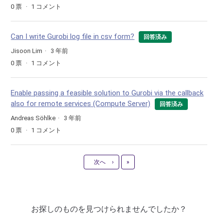
0
票
1
コメント
Can I write Gurobi log file in csv form?
回答済み
Jisoon Lim
3 年前
0
票
1
コメント
Enable passing a feasible solution to Gurobi via the callback
also for remote services (Compute Server)
回答済み
Andreas Söhlke
3 年前
0
票
1
コメント
最新
次へ
›
»
お探しのものを見つけられませんでしたか？