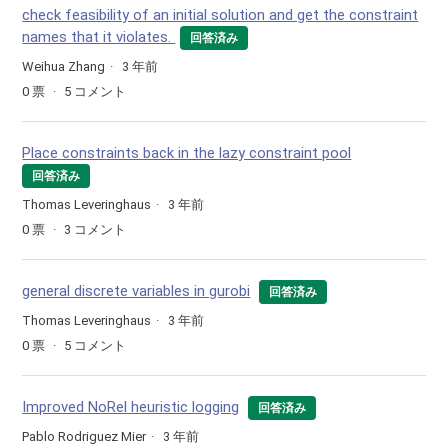
check feasibility of an initial solution and get the constraint
names that it violates.
回答済み
Weihua Zhang
3 年前
0
票
5
コメント
Place constraints back in the lazy constraint pool
回答済み
Thomas Leveringhaus
3 年前
0
票
3
コメント
general discrete variables in gurobi
回答済み
Thomas Leveringhaus
3 年前
0
票
5
コメント
Improved NoRel heuristic logging
回答済み
Pablo Rodriguez Mier
3 年前