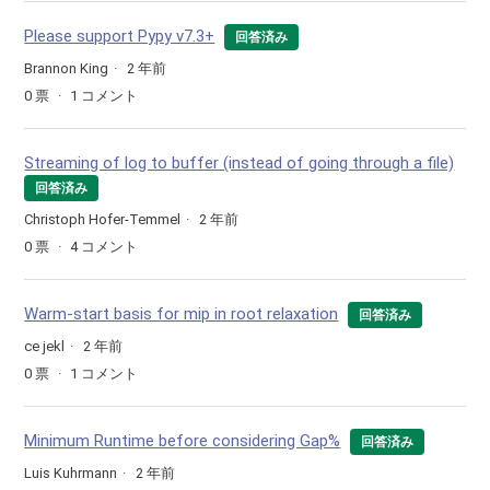
Please support Pypy v7.3+
回答済み
Brannon King
2 年前
0
票
1
コメント
Streaming of log to buffer (instead of going through a file)
回答済み
Christoph Hofer-Temmel
2 年前
0
票
4
コメント
Warm-start basis for mip in root relaxation
回答済み
ce jekl
2 年前
0
票
1
コメント
Minimum Runtime before considering Gap%
回答済み
Luis Kuhrmann
2 年前